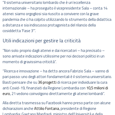
“Il sistema universitario lombardo che è un’eccellenza
internazionale – ha proseguito il vicepresidente Sala – conta 14
atenei: siamo orgogliosi sia riuscito a convivere con la grave
pandemia che ci ha colpito utilizzando lo strumento della didattica
a distanza e sia indiscusso protagonista del rilancio della
cosiddetta ‘Fase 3′”.
Utili indicazioni per gestire la criticità
“Non solo: proprio dagli atenei e dai ricercatori – ha precisato –
sono arrivate indicazioni utilissime per noi decisori politici in un
momento di gravissima criticità”.
“Ricerca e innovazione – ha detto ancora Fabrizio Sala – vanno di
pari passo: uno degli attori fondamentali è il sistema universitario.
Basti pensare che su
36 progetti
di ricerca per individuare la cura
anti Covid-19, finanziati da Regione Lombardia con
10,5 milioni di
euro
, 21 vedono coinvolgono direttamente gli atenei lombardi”.
Alla diretta trasmessa su Facebook hanno preso parte con alcune
dichiarazioni anche
Attilio Fontana
, presidente di Regione
Lombardia; Gaetano Manfredi, ministro dell’Università e della