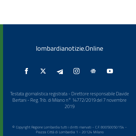
lombardianotizie.Online
Testata giornalistica registrata - Direttore responsabile Davide
Bertani - Reg. Trib. di Milano n° 14772/2019 del 7 novembre
2019
© Copyright Regione Lombardia tutti i diritti riservati - C.F. 80050050154 -
Piazza Città di Lombardia 1 - 20124 Milano