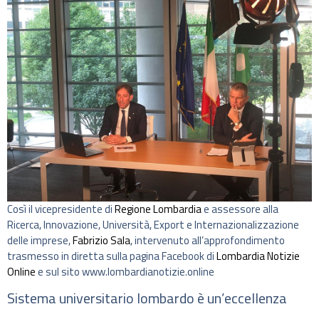
Così il vicepresidente di
Regione Lombardia
e assessore alla
Ricerca, Innovazione, Università, Export e Internazionalizzazione
delle imprese,
Fabrizio Sala
, intervenuto all’approfondimento
trasmesso in diretta sulla pagina Facebook di
Lombardia Notizie
Online
e sul sito www.lombardianotizie.online
Sistema universitario lombardo è un’eccellenza