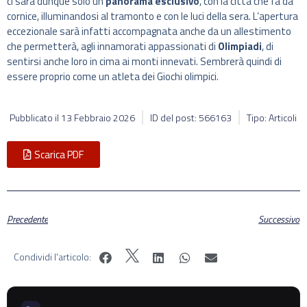
ci sarà dunque solo un
panorama esclusivo
, con la città che fa da
cornice, illuminandosi al tramonto e con le luci della sera. L’apertura
eccezionale sarà infatti accompagnata anche da un allestimento
che permetterà, agli innamorati appassionati di
Olimpiadi
, di
sentirsi anche loro in cima ai monti innevati. Sembrerà quindi di
essere proprio come un atleta dei Giochi olimpici.
Pubblicato il
13 Febbraio 2026
ID del post: 566163
Tipo: Articoli
Scarica PDF
Precedente
Successivo
Condividi l'articolo: