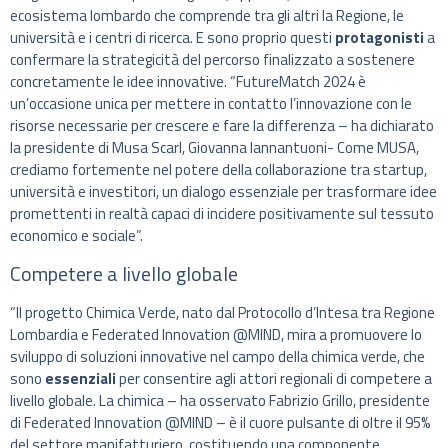
ecosistema lombardo che comprende tra gli altri la Regione, le
università e i centri di ricerca. E sono proprio questi
protagonisti
a
confermare la strategicità del percorso finalizzato a sostenere
concretamente le idee innovative. “FutureMatch 2024 è
un’occasione unica per mettere in contatto l’innovazione con le
risorse necessarie per crescere e fare la differenza – ha dichiarato
la presidente di Musa Scarl, Giovanna Iannantuoni- Come MUSA,
crediamo fortemente nel potere della collaborazione tra startup,
università e investitori, un dialogo essenziale per trasformare idee
promettenti in realtà capaci di incidere positivamente sul tessuto
economico e sociale”.
Competere a livello globale
“Il progetto Chimica Verde, nato dal Protocollo d’Intesa tra Regione
Lombardia e Federated Innovation @MIND, mira a promuovere lo
sviluppo di soluzioni innovative nel campo della chimica verde, che
sono
essenziali
per consentire agli attori regionali di competere a
livello globale. La chimica – ha osservato Fabrizio Grillo, presidente
di Federated Innovation @MIND – è il cuore pulsante di oltre il 95%
del settore manifatturiero, costituendo una componente