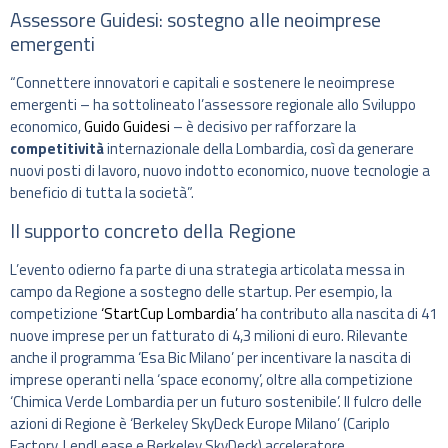
Assessore Guidesi: sostegno alle neoimprese
emergenti
“Connettere innovatori e capitali e sostenere le neoimprese
emergenti – ha sottolineato l’assessore regionale allo Sviluppo
economico,
Guido Guidesi
– è decisivo per rafforzare la
competitività
internazionale della Lombardia, così da generare
nuovi posti di lavoro, nuovo indotto economico, nuove tecnologie a
beneficio di tutta la società”.
Il supporto concreto della Regione
L’evento odierno fa parte di una strategia articolata messa in
campo da Regione a sostegno delle startup. Per esempio, la
competizione
‘StartCup Lombardia’
ha contributo alla nascita di 41
nuove imprese per un fatturato di 4,3 milioni di euro. Rilevante
anche il programma ‘Esa Bic Milano’ per incentivare la nascita di
imprese operanti nella ‘space economy’, oltre alla competizione
‘Chimica Verde Lombardia per un futuro sostenibile’. Il fulcro delle
azioni di Regione è ‘Berkeley SkyDeck Europe Milano’ (Cariplo
Factory, LendLease e Berkeley SkyDeck) acceleratore