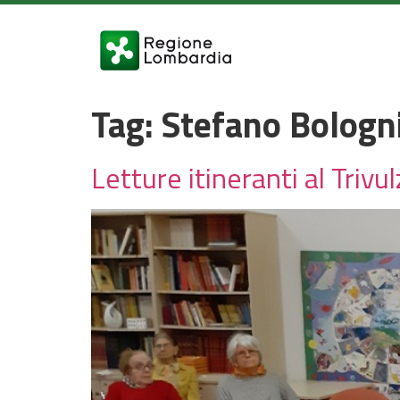
Tag:
Stefano Bologn
Letture itineranti al Trivu