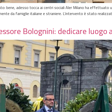
ato: bene, adesso tocca ai centri sociali Aler Milano ha effettuato un
te da famiglie italiane e straniere. L’intervento è stato realizzato
sessore Bolognini: dedicare luogo 