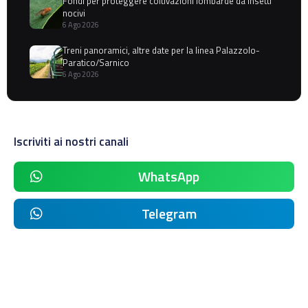
Fondi per proteggere coltivazioni lombarde da insetti
nocivi
6 Ago 2026
Treni panoramici, altre date per la linea Palazzolo-
Paratico/Sarnico
6 Ago 2026
Iscriviti ai nostri canali
WhatsApp
Telegram