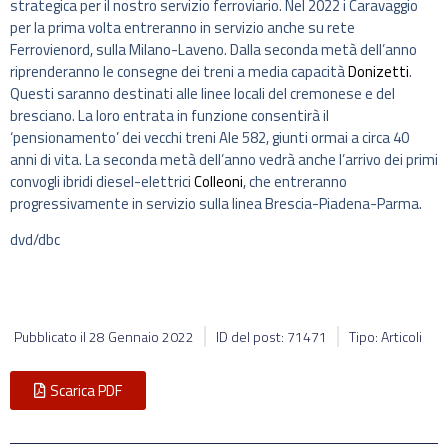
strategica per il nostro servizio ferroviario. Nel 2022 i Caravaggio
per la prima volta entreranno in servizio anche su rete
Ferrovienord, sulla Milano-Laveno. Dalla seconda metà dell’anno
riprenderanno le consegne dei treni a media capacità
Donizetti
.
Questi saranno destinati alle linee locali del cremonese e del
bresciano. La loro entrata in funzione consentirà il
‘pensionamento’ dei vecchi treni Ale 582, giunti ormai a circa 40
anni di vita. La seconda metà dell’anno vedrà anche l’arrivo dei primi
convogli ibridi diesel-elettrici
Colleoni
, che entreranno
progressivamente in servizio sulla linea Brescia-Piadena-Parma.
dvd/dbc
Pubblicato il
28 Gennaio 2022
ID del post: 71471
Tipo: Articoli
Scarica PDF