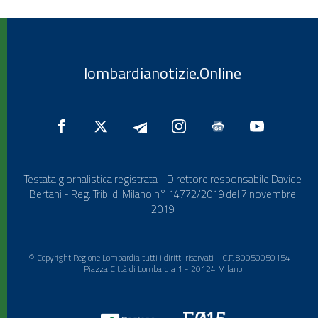
lombardianotizie.Online
Testata giornalistica registrata - Direttore responsabile Davide
Bertani - Reg. Trib. di Milano n° 14772/2019 del 7 novembre
2019
© Copyright Regione Lombardia tutti i diritti riservati - C.F. 80050050154 -
Piazza Città di Lombardia 1 - 20124 Milano