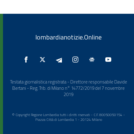
lombardianotizie.Online
Testata giornalistica registrata - Direttore responsabile Davide
Bertani - Reg. Trib. di Milano n° 14772/2019 del 7 novembre
2019
© Copyright Regione Lombardia tutti i diritti riservati - C.F. 80050050154 -
Piazza Città di Lombardia 1 - 20124 Milano