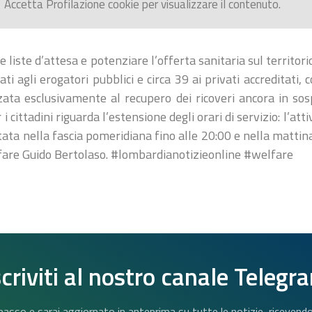
Accetta
Profilazione
cookie per visualizzare il contenuto.
 liste d’attesa e potenziare l’offerta sanitaria sul territorio
i agli erogatori pubblici e circa 39 ai privati accreditati, 
zzata esclusivamente al recupero dei ricoveri ancora in s
i cittadini riguarda l’estensione degli orari di servizio: l’att
ata nella fascia pomeridiana fino alle 20:00 e nella mattina
fare Guido Bertolaso. #lombardianotizieonline #welfare
scriviti al nostro canale Telegr
n basso e sarai aggiornato in anteprima su tutte le notizie, riceven