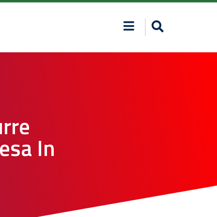
urre
esa In