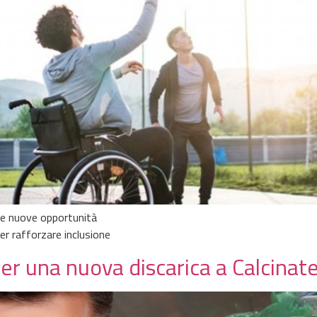
ire nuove opportunità
r rafforzare inclusione
er una nuova discarica a Calcinat