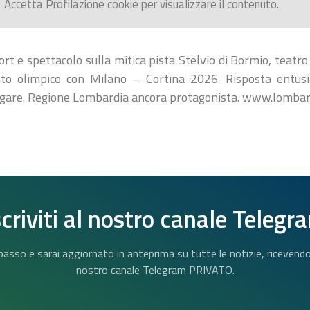
Accetta
Profilazione
cookie per visualizzare il contenuto.
t e spettacolo sulla mitica pista Stelvio di Bormio, teatro
nto olimpico con Milano – Cortina 2026. Risposta entusi
 di gare. Regione Lombardia ancora protagonista. www.lombar
scriviti al nostro canale Telegr
n basso e sarai aggiornato in anteprima su tutte le notizie, riceven
nostro canale Telegram PRIVATO.