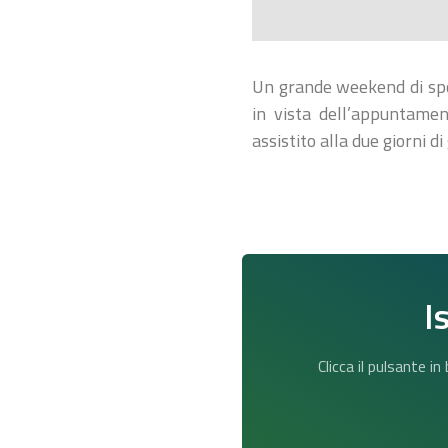
Un grande weekend di spor
in vista dell’appuntame
assistito alla due giorni
I
Clicca il pulsante i