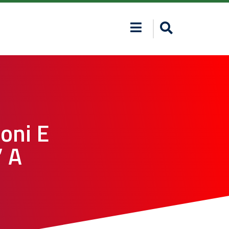
oni E
’ A