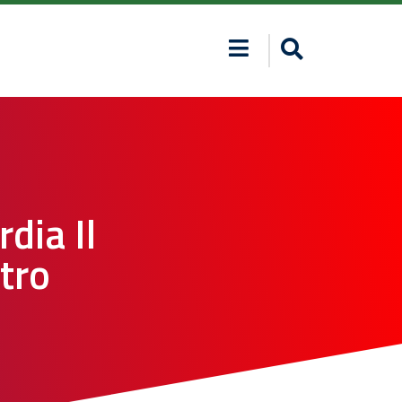
dia Il
tro