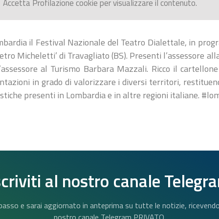
Accetta
Profilazione
cookie per visualizzare il contenuto.
bardia il Festival Nazionale del Teatro Dialettale, in pro
tro Micheletti’ di Travagliato (BS). Presenti l’assessore al
assessore al Turismo Barbara Mazzali. Ricco il cartellone 
tazioni in grado di valorizzare i diversi territori, restituen
uistiche presenti in Lombardia e in altre regioni italiane. #l
scriviti al nostro canale Telegr
n basso e sarai aggiornato in anteprima su tutte le notizie, riceven
nostro canale Telegram PRIVATO.