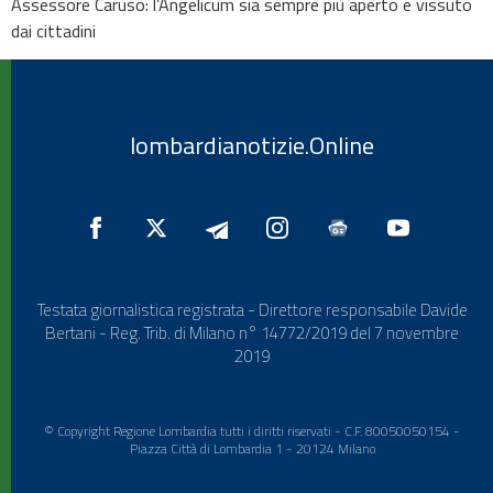
Assessore Caruso: l’Angelicum sia sempre più aperto e vissuto
dai cittadini
lombardianotizie.Online
Testata giornalistica registrata - Direttore responsabile Davide
Bertani - Reg. Trib. di Milano n° 14772/2019 del 7 novembre
2019
© Copyright Regione Lombardia tutti i diritti riservati - C.F. 80050050154 -
Piazza Città di Lombardia 1 - 20124 Milano