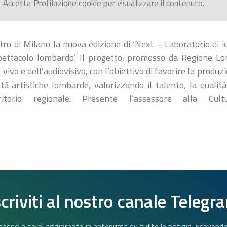
Accetta
Profilazione
cookie per visualizzare il contenuto.
tro di Milano la nuova edizione di ‘Next – Laboratorio di i
ttacolo lombardo’. Il progetto, promosso da Regione Lom
l vivo e dell’audiovisivo, con l’obiettivo di favorire la pro
ltà artistiche lombarde, valorizzando il talento, la qualità
itorio regionale. Presente l’assessore alla Cult
scriviti al nostro canale Telegr
n basso e sarai aggiornato in anteprima su tutte le notizie, riceven