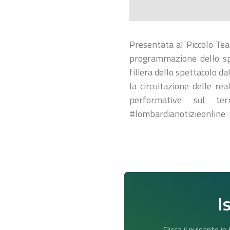
Presentata al Piccolo Tea
programmazione dello spe
filiera dello spettacolo da
la circuitazione delle rea
performative sul terr
#lombardianotizieonline
I
Clicca il pulsante i