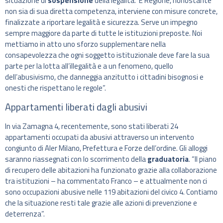
situazione di
sospensione
della legalità. E Regione, nonostante
non sia di sua diretta competenza, interviene con misure concrete,
finalizzate a riportare legalità e sicurezza. Serve un impegno
sempre maggiore da parte di tutte le istituzioni preposte. Noi
mettiamo in atto uno sforzo supplementare nella
consapevolezza che ogni soggetto istituzionale deve fare la sua
parte per la lotta all’illegalità e a un fenomeno, quello
dell’abusivismo, che danneggia anzitutto i cittadini bisognosi e
onesti che rispettano le regole”.
Appartamenti liberati dagli abusivi
In via Zamagna 4, recentemente, sono stati liberati 24
appartamenti occupati da abusivi attraverso un intervento
congiunto di Aler Milano, Prefettura e Forze dell’ordine. Gli alloggi
saranno riassegnati con lo scorrimento della
graduatoria
. “Il piano
di recupero delle abitazioni ha funzionato grazie alla collaborazione
tra istituzioni – ha commentato Franco – e attualmente non ci
sono occupazioni abusive nelle 119 abitazioni del civico 4. Contiamo
che la situazione resti tale grazie alle azioni di prevenzione e
deterrenza”.