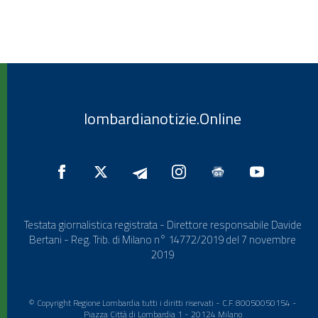
lombardianotizie.Online
Testata giornalistica registrata - Direttore responsabile Davide
Bertani - Reg. Trib. di Milano n° 14772/2019 del 7 novembre
2019
© Copyright Regione Lombardia tutti i diritti riservati - C.F. 80050050154 -
Piazza Città di Lombardia 1 - 20124 Milano