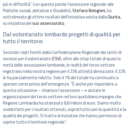
più in difficoltà”. Con queste parole l’assessore regionale alle
Politiche sociali, abitative e Disabilità,
Stefano Bolognini
, ha
sottolineato gli ottimi risultati dell’iniziativa voluta dalla
Giunta
,
su iniziativa del
suo assessorato
.
Dal volontariato lombardo progetti di qualità per
tutto il territorio
Secondo i dati forniti dalla Confederazione Regionale dei centri di
servizio per il volontariato (
CSV
), oltre allo stop totale di quasi la
metà delle associazioni lombarde, le realtà del terzo settore
registrano nella nostra regione per il 23% attività dimezzate. Il 22%
le ha parzialmente ridotte. Solo il 7% del totale ha continuato a
operare come prima dell’emergenza. “È anche per rispondere a
questa situazione – chiarisce l’assessore – e aiutare le
organizzazioni del terzo settore nel loro quotidiano impegno che
Regione Lombardia ha stanziato 8,8 milioni di euro. Siamo molto
soddisfatti per i risultati ottenuti, soprattutto per la quantità e la
qualità dei progetti. Si tratta di iniziative che hanno permesso di
coprire tutto il territorio regionale”.