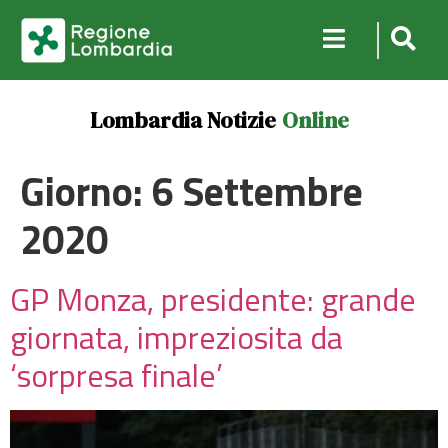
Lombardia Notizie
Online
Giorno:
6 Settembre
2020
GP Monza, presidente: grande
giornata, impreziosita da
‘sorpresa finale’