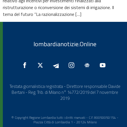
relativo agli incentivi per investimenti finalizzati alla
ristrutturazione o riconversione dei sistemi di irrigazione. Il
tema del futuro “La razionalizzazione […]
lombardianotizie.Online
Testata giornalistica registrata - Direttore responsabile Davide
Bertani - Reg. Trib. di Milano n° 14772/2019 del 7 novembre
2019
© Copyright Regione Lombardia tutti i diritti riservati - C.F. 80050050154 -
Piazza Città di Lombardia 1 - 20124 Milano