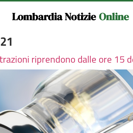
Lombardia Notizie
Online
021
razioni riprendono dalle ore 15 