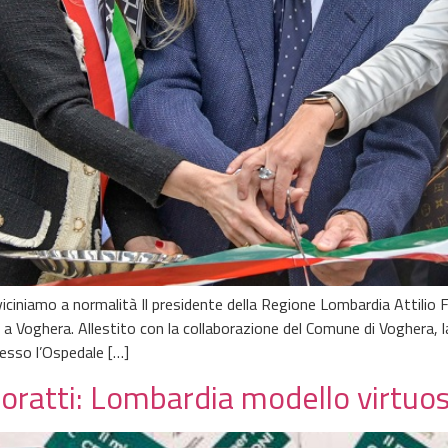
viciniamo a normalità Il presidente della Regione Lombardia Attili
er a Voghera. Allestito con la collaborazione del Comune di Voghera,
resso l’Ospedale […]
oratti: Lombardia modello virtuo