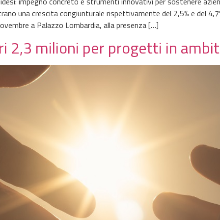
idesi: impegno concreto e strumenti innovativi per sostenere azien
istrano una crescita congiunturale rispettivamente del 2,5% e del 4,
ovembre a Palazzo Lombardia, alla presenza […]
tri 2,3 milioni per progetti in ambi