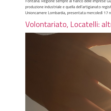
Fontana: Regione sempre al fianco delle imprese Gu
produzione industriale e quella dell’artigianato reg
Unioncamere Lombardia, presentata mercoledì 17 n
Volontariato, Locatelli: al