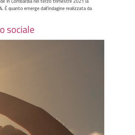
de In Lombardia nel terzo trimestre 2021 la
7%. È quanto emerge dall’indagine realizzata da
to sociale