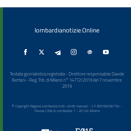
lombardianotizie.Online
Testata giornalistica registrata - Direttore responsabile Davide
Bertani - Reg. Trib. di Milano n° 14772/2019 del 7 novembre
2019
© Copyright Regione Lombardia tutti i diritti riservati - C.F. 80050050154 -
Piazza Città di Lombardia 1 - 20124 Milano