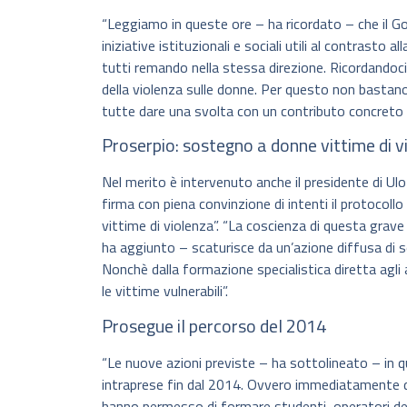
“Leggiamo in queste ore – ha ricordato – che il Go
iniziative istituzionali e sociali utili al contrasto 
tutti remando nella stessa direzione. Ricordandoci
della violenza sulle donne. Per questo non bastano
tutte dare una svolta con un contributo concreto 
Proserpio: sostegno a donne vittime di v
Nel merito è intervenuto anche il presidente di Ul
firma con piena convinzione di intenti il protocollo
vittime di violenza”. “La coscienza di questa grave fe
ha aggiunto – scaturisce da un’azione diffusa di sen
Nonchè dalla formazione specialistica diretta agli 
le vittime vulnerabili”.
Prosegue il percorso del 2014
“Le nuove azioni previste – ha sottolineato – in 
intraprese fin dal 2014. Ovvero immediatamente do
hanno permesso di formare studenti, operatori del