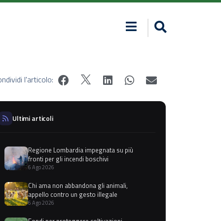
ndividi l'articolo:
Ultimi articoli
Regione Lombardia impegnata su più
fronti per gli incendi boschivi
6 Ago 2026
Chi ama non abbandona gli animali,
appello contro un gesto illegale
6 Ago 2026
Fondi per proteggere coltivazioni