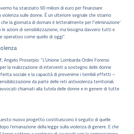
verno ha stanziato 90 milioni di euro per finanziare
alla violenza sulle donne. È un ulteriore segnale che stiamo
 che la giornata di domani è letteralmente per l”eliminazione’
 le azioni di sensibilizzazione, ma bisogna davvero tutti e
e operativo come quello di oggi”.
iolenza
of, Angelo Proserpio: “L’Unione Lombarda Ordini Forensi
 per la realizzazione di interventi a sostegno delle donne
rita sociale e la capacità di prevenirne i terribili effetti –
sibilizzazione da parte delle reti antiviolenza territoriali.
avvocati chiamati alla tutela delle donne e in genere di tutte
questo nuovo progetto costituiscono il seguito di quelle
po l’emanazione della legge sulla violenza di genere. E che
 terzo settore e centinaia di avvocati con la composizione