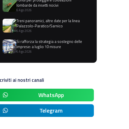
lombarde da insetti nocivi
6 Ago 2026
Treni panoramici, altre date per la linea
Palazzolo-Paratico/Sarnico
6 Ago 2026
Si rafforza la strategia a sostegno delle
imprese: a luglio 10 misure
6 Ago 2026
criviti ai nostri canali
WhatsApp
Telegram