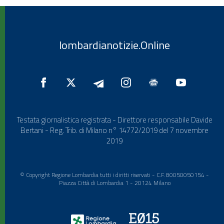
lombardianotizie.Online
Testata giornalistica registrata - Direttore responsabile Davide
Bertani - Reg. Trib. di Milano n° 14772/2019 del 7 novembre
2019
© Copyright Regione Lombardia tutti i diritti riservati - C.F. 80050050154 -
Piazza Città di Lombardia 1 - 20124 Milano