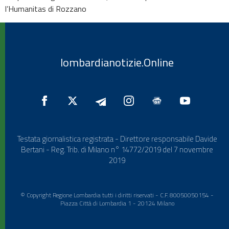
l’Humanitas di Rozzano
lombardianotizie.Online
Testata giornalistica registrata - Direttore responsabile Davide
Bertani - Reg. Trib. di Milano n° 14772/2019 del 7 novembre
2019
© Copyright Regione Lombardia tutti i diritti riservati - C.F. 80050050154 -
Piazza Città di Lombardia 1 - 20124 Milano