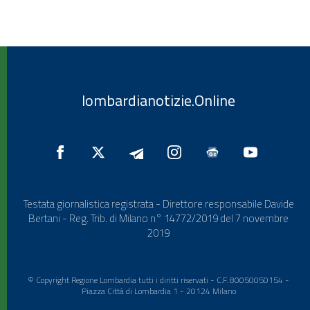
lombardianotizie.Online
Testata giornalistica registrata - Direttore responsabile Davide
Bertani - Reg. Trib. di Milano n° 14772/2019 del 7 novembre
2019
© Copyright Regione Lombardia tutti i diritti riservati - C.F. 80050050154 -
Piazza Città di Lombardia 1 - 20124 Milano