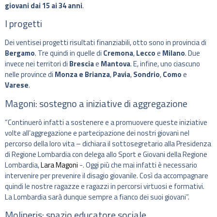
giovani dai 15 ai 34 anni
.
I progetti
Dei ventisei progetti risultati finanziabili, otto sono in provincia di
Bergamo
. Tre quindi in quelle di
Cremona
,
Lecco
e
Milano
. Due
invece nei territori di
Brescia
e
Mantova
. E, infine, uno ciascuno
nelle province di
Monza e Brianza
,
Pavia
,
Sondrio
,
Como
e
Varese
.
Magoni: sostegno a iniziative di aggregazione
“Continuerò infatti a sostenere e a promuovere queste iniziative
volte all’aggregazione e partecipazione dei nostri giovani nel
percorso della loro vita – dichiara il sottosegretario alla Presidenza
di Regione Lombardia con delega allo Sport e Giovani della Regione
Lombardia,
Lara Magoni
-. Oggi più che mai infatti è necessario
intervenire per prevenire il disagio giovanile. Così da accompagnare
quindi le nostre ragazze e ragazzi in percorsi virtuosi e formativi.
La Lombardia sarà dunque sempre a fianco dei suoi giovani”.
Molineris: spazio educatore sociale