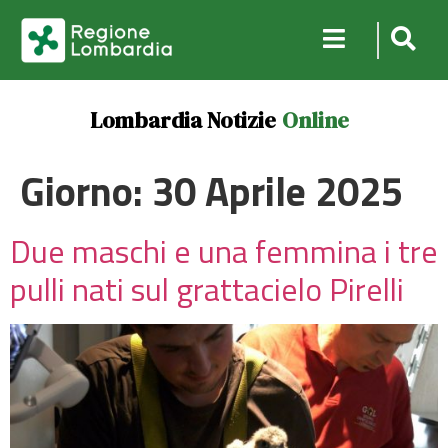
Lombardia Notizie
Online
Giorno:
30 Aprile 2025
Due maschi e una femmina i tre
pulli nati sul grattacielo Pirelli