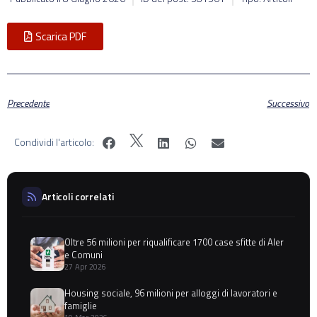
Scarica PDF
Precedente
Successivo
Condividi l'articolo:
Articoli correlati
Oltre 56 milioni per riqualificare 1700 case sfitte di Aler
e Comuni
27 Apr 2026
Housing sociale, 96 milioni per alloggi di lavoratori e
famiglie