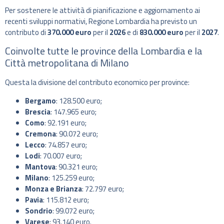
Per sostenere le attività di pianificazione e aggiornamento ai
recenti sviluppi normativi, Regione Lombardia ha previsto un
contributo di
370.000 euro
per il
2026
e di
830.000 euro
per il
2027
.
Coinvolte tutte le province della Lombardia e la
Città metropolitana di Milano
Questa la divisione del contributo economico per province:
Bergamo
: 128.500 euro;
Brescia
: 147.965 euro;
Como
: 92.191 euro;
Cremona
: 90.072 euro;
Lecco
: 74.857 euro;
Lodi
: 70.007 euro;
Mantova
: 90.321 euro;
Milano
: 125.259 euro;
Monza e Brianza
: 72.797 euro;
Pavia
: 115.812 euro;
Sondrio
: 99.072 euro;
Varese
: 93.140 euro.