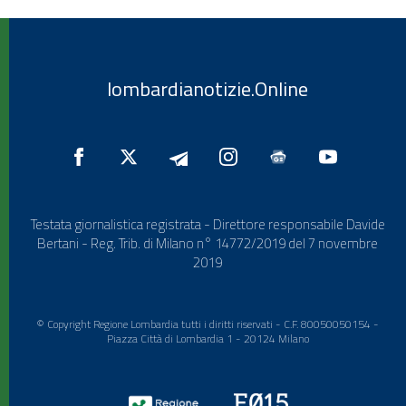
lombardianotizie.Online
Testata giornalistica registrata - Direttore responsabile Davide
Bertani - Reg. Trib. di Milano n° 14772/2019 del 7 novembre
2019
© Copyright Regione Lombardia tutti i diritti riservati - C.F. 80050050154 -
Piazza Città di Lombardia 1 - 20124 Milano