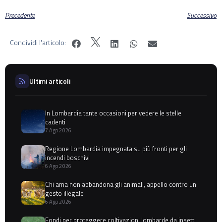
Precedente
Successivo
Condividi l'articolo:
Ultimi articoli
In Lombardia tante occasioni per vedere le stelle
cadenti
7 Ago 2026
Regione Lombardia impegnata su più fronti per gli
incendi boschivi
6 Ago 2026
Chi ama non abbandona gli animali, appello contro un
gesto illegale
6 Ago 2026
Fondi per proteggere coltivazioni lombarde da insetti