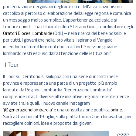
partecipazione dei giovani degli oratori e dell’associazionismo
cattolico al percorso di elaborazione della legge regionale comunica
un messaggio molto semplice. L’appartenenza ecclesiale si
traduce quindi – ha dichiarato don Stefano Guidi, coordinatore degli
Oratori Diocesi Lombarde
(OdL) – nella ricerca del bene possibile
per tutti. I giovani che nella loro vita si ispirano al Vangelo
intendono offrire il loro contributo affinché nessun giovane
lombardo resti escluso dall’attenzione delle istituzioni”.
Il Tour
Il Tour sul territorio si sviluppa con una serie di incontri nelle
province e rappresenta una parte di un progetto più ampio
lanciato da Regione Lombardia. ‘Generazione Lombardia’
comprende infatti diverse altre iniziative regionali recentemente
avviate tra le quali, il nuovo canale Instagram
‘
@generazionelombardia
‘ e una consultazione pubblica
online
.
Sarà attiva fino al 19 luglio, sulla piattaforma Open Innovation, per
raccogliere opinioni, idee e proposte dai giovani.
Legge