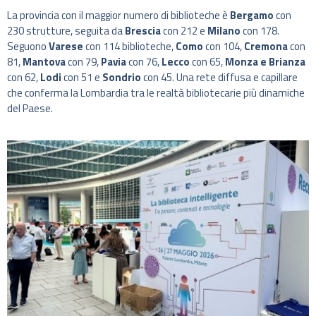
La provincia con il maggior numero di biblioteche è
Bergamo
con
230 strutture, seguita da
Brescia
con 212 e
Milano
con 178.
Seguono
Varese
con 114 biblioteche,
Como
con 104,
Cremona
con
81,
Mantova
con 79,
Pavia
con 76,
Lecco
con 65,
Monza
e Brianza
con 62,
Lodi
con 51 e
Sondrio
con 45. Una rete diffusa e capillare
che conferma la Lombardia tra le realtà bibliotecarie più dinamiche
del Paese.