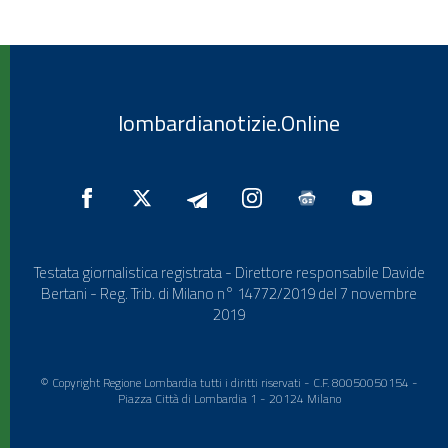
lombardianotizie.Online
Testata giornalistica registrata - Direttore responsabile Davide
Bertani - Reg. Trib. di Milano n° 14772/2019 del 7 novembre
2019
© Copyright Regione Lombardia tutti i diritti riservati - C.F. 80050050154 -
Piazza Città di Lombardia 1 - 20124 Milano