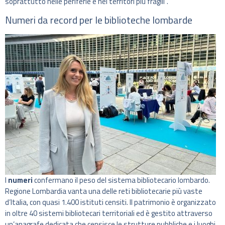
soprattutto nelle periferie e nei territori più fragili”.
Numeri da record per le biblioteche lombarde
I
numeri
confermano il peso del sistema bibliotecario lombardo.
Regione Lombardia vanta una delle reti bibliotecarie più vaste
d’Italia, con quasi 1.400 istituti censiti. Il patrimonio è organizzato
in oltre 40 sistemi bibliotecari territoriali ed è gestito attraverso
un’anagrafe dedicata che censisce le strutture pubbliche e i luoghi