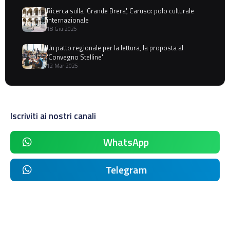
Ricerca sulla 'Grande Brera', Caruso: polo culturale
internazionale
18 Giu 2025
Un patto regionale per la lettura, la proposta al
'Convegno Stelline'
12 Mar 2025
Iscriviti ai nostri canali
WhatsApp
Telegram