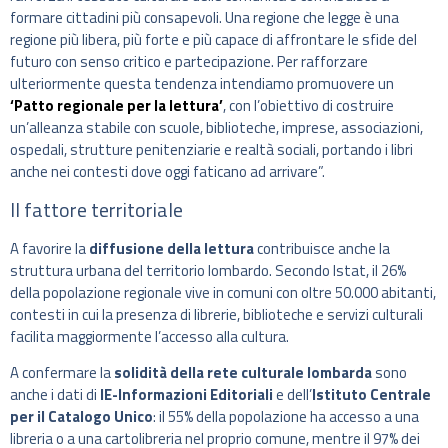
formare cittadini più consapevoli. Una regione che legge è una
regione più libera, più forte e più capace di affrontare le sfide del
futuro con senso critico e partecipazione. Per rafforzare
ulteriormente questa tendenza intendiamo promuovere un
‘Patto regionale per la lettura’
, con l’obiettivo di costruire
un’alleanza stabile con scuole, biblioteche, imprese, associazioni,
ospedali, strutture penitenziarie e realtà sociali, portando i libri
anche nei contesti dove oggi faticano ad arrivare”.
Il fattore territoriale
A favorire la
diffusione della lettura
contribuisce anche la
struttura urbana del territorio lombardo. Secondo Istat, il 26%
della popolazione regionale vive in comuni con oltre 50.000 abitanti,
contesti in cui la presenza di librerie, biblioteche e servizi culturali
facilita maggiormente l’accesso alla cultura.
A confermare la
solidità della rete culturale lombarda
sono
anche i dati di
IE-Informazioni Editoriali
e dell’
Istituto Centrale
per il Catalogo Unico
: il 55% della popolazione ha accesso a una
libreria o a una cartolibreria nel proprio comune, mentre il 97% dei