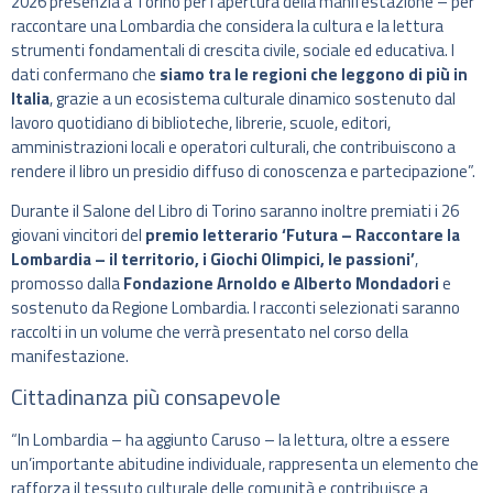
2026 presenzia a Torino per l’apertura della manifestazione – per
raccontare una Lombardia che considera la cultura e la lettura
strumenti fondamentali di crescita civile, sociale ed educativa. I
dati confermano che
siamo tra le regioni che leggono di più in
Italia
, grazie a un ecosistema culturale dinamico sostenuto dal
lavoro quotidiano di biblioteche, librerie, scuole, editori,
amministrazioni locali e operatori culturali, che contribuiscono a
rendere il libro un presidio diffuso di conoscenza e partecipazione”.
Durante il Salone del Libro di Torino saranno inoltre premiati i 26
giovani vincitori del
premio letterario ‘Futura – Raccontare la
Lombardia – il territorio, i Giochi Olimpici, le passioni’
,
promosso dalla
Fondazione Arnoldo e Alberto Mondadori
e
sostenuto da Regione Lombardia. I racconti selezionati saranno
raccolti in un volume che verrà presentato nel corso della
manifestazione.
Cittadinanza più consapevole
“In Lombardia – ha aggiunto Caruso – la lettura, oltre a essere
un’importante abitudine individuale, rappresenta un elemento che
rafforza il tessuto culturale delle comunità e contribuisce a