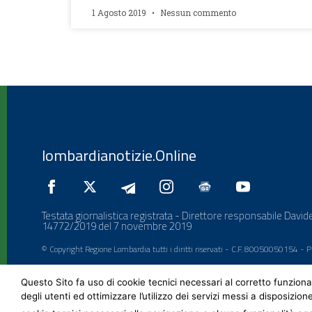
1 Agosto 2019
Nessun commento
lombardianotizie.Online
Testata giornalistica registrata - Direttore responsabile Davide
14772/2019 del 7 novembre 2019
© Copyright Regione Lombardia tutti i diritti riservati - C.F. 80050050154 -
Questo Sito fa uso di cookie tecnici necessari al corretto funziona
degli utenti ed ottimizzare l’utilizzo dei servizi messi a disposizion