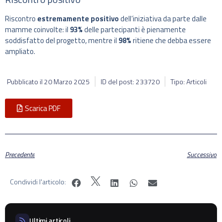
Riscontro
estremamente positivo
dell’iniziativa da parte dalle
mamme coinvolte: il
93%
delle partecipanti è pienamente
soddisfatto del progetto, mentre il
98%
ritiene che debba essere
ampliato.
Pubblicato il
20 Marzo 2025
ID del post: 233720
Tipo: Articoli
Scarica PDF
Precedente
Successivo
Condividi l'articolo:
Ultimi articoli