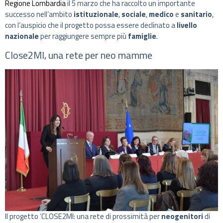
Regione Lombardia
il 5 marzo che ha raccolto un importante
successo nell’ambito
istituzionale
,
sociale
,
medico
e
sanitario
,
con l’auspicio che il progetto possa essere declinato a
livello
nazionale
per raggiungere sempre più
famiglie
.
Close2MI, una rete per neo mamme
Il progetto ‘CLOSE2MI: una rete di prossimità per
neogenitori
di