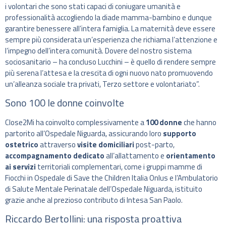
i volontari che sono stati capaci di coniugare umanità e
professionalità accogliendo la diade mamma-bambino e dunque
garantire benessere all’intera famiglia. La maternità deve essere
sempre più considerata un’esperienza che richiama l’attenzione e
l’impegno dell’intera comunità. Dovere del nostro sistema
sociosanitario – ha concluso Lucchini – è quello di rendere sempre
più serena l’attesa e la crescita di ogni nuovo nato promuovendo
un’alleanza sociale tra privati, Terzo settore e volontariato”.
Sono 100 le donne coinvolte
Close2Mi ha coinvolto complessivamente a
100 donne
che hanno
partorito all’Ospedale Niguarda, assicurando loro
supporto
ostetrico
attraverso
visite domiciliari
post-parto,
accompagnamento dedicato
all’allattamento e
orientamento
ai servizi
territoriali complementari, come i gruppi mamme di
Fiocchi in Ospedale di Save the Children Italia Onlus e l’Ambulatorio
di Salute Mentale Perinatale dell’Ospedale Niguarda, istituito
grazie anche al prezioso contributo di Intesa San Paolo.
Riccardo Bertollini: una risposta proattiva