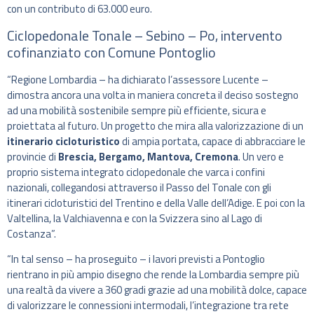
con un contributo di 63.000 euro.
Ciclopedonale Tonale – Sebino – Po, intervento
cofinanziato con Comune Pontoglio
“Regione Lombardia – ha dichiarato l’assessore Lucente –
dimostra ancora una volta in maniera concreta il deciso sostegno
ad una mobilità sostenibile sempre più efficiente, sicura e
proiettata al futuro. Un progetto che mira alla valorizzazione di un
itinerario cicloturistico
di ampia portata, capace di abbracciare le
provincie di
Brescia, Bergamo, Mantova, Cremona
. Un vero e
proprio sistema integrato ciclopedonale che varca i confini
nazionali, collegandosi attraverso il Passo del Tonale con gli
itinerari cicloturistici del Trentino e della Valle dell’Adige. E poi con la
Valtellina, la Valchiavenna e con la Svizzera sino al Lago di
Costanza”.
“In tal senso – ha proseguito – i lavori previsti a Pontoglio
rientrano in più ampio disegno che rende la Lombardia sempre più
una realtà da vivere a 360 gradi grazie ad una mobilità dolce, capace
di valorizzare le connessioni intermodali, l’integrazione tra rete