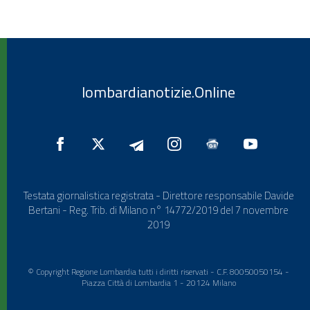
lombardianotizie.Online
Testata giornalistica registrata - Direttore responsabile Davide
Bertani - Reg. Trib. di Milano n° 14772/2019 del 7 novembre
2019
© Copyright Regione Lombardia tutti i diritti riservati - C.F. 80050050154 -
Piazza Città di Lombardia 1 - 20124 Milano