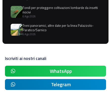
Fondi per proteggere coltivazioni lombarde da insetti
nocivi
6 Ago 2026
Treni panoramici, altre date per la linea Palazzolo-
Paratico/Sarnico
6 Ago 2026
Iscriviti ai nostri canali
WhatsApp
Telegram