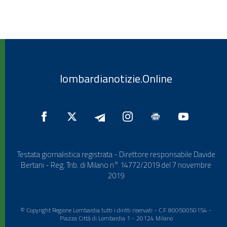
lombardianotizie.Online
Testata giornalistica registrata - Direttore responsabile Davide
Bertani - Reg. Trib. di Milano n° 14772/2019 del 7 novembre
2019
© Copyright Regione Lombardia tutti i diritti riservati - C.F. 80050050154 -
Piazza Città di Lombardia 1 - 20124 Milano