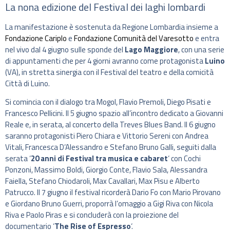
La nona edizione del Festival dei laghi lombardi
La manifestazione è sostenuta da Regione Lombardia insieme a
Fondazione Cariplo
e
Fondazione Comunità del Varesotto
e entra
nel vivo dal 4 giugno sulle sponde del
Lago Maggiore
, con una serie
di appuntamenti che per 4 giorni avranno come protagonista
Luino
(VA), in stretta sinergia con il Festival del teatro e della comicità
Città di Luino.
Si comincia con il dialogo tra Mogol, Flavio Premoli, Diego Pisati e
Francesco Pellicini. Il 5 giugno spazio all’incontro dedicato a Giovanni
Reale e, in serata, al concerto della Treves Blues Band. Il 6 giugno
saranno protagonisti Piero Chiara e Vittorio Sereni con Andrea
Vitali, Francesca D’Alessandro e Stefano Bruno Galli, seguiti dalla
serata ‘
20 anni di Festival tra musica e cabaret
‘ con Cochi
Ponzoni, Massimo Boldi, Giorgio Conte, Flavio Sala, Alessandra
Faiella, Stefano Chiodaroli, Max Cavallari, Max Pisu e Alberto
Patrucco. Il 7 giugno il festival ricorderà Dario Fo con Mario Pirovano
e Giordano Bruno Guerri, proporrà l’omaggio a Gigi Riva con Nicola
Riva e Paolo Piras e si concluderà con la proiezione del
documentario ‘
The Rise of Espresso
‘.