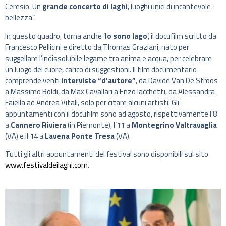
Ceresio. Un
grande concerto di laghi
, luoghi unici di incantevole
bellezza”.
In questo quadro, torna anche ‘
Io sono lago
‘, il docufilm scritto da
Francesco Pellicini e diretto da Thomas Graziani, nato per
suggellare l’indissolubile legame tra anima e acqua, per celebrare
un luogo del cuore, carico di suggestioni. Il film documentario
comprende venti
interviste “d’autore”
, da Davide Van De Sfroos
a Massimo Boldi, da Max Cavallari a Enzo Iacchetti, da Alessandra
Faiella ad Andrea Vitali, solo per citare alcuni artisti. Gli
appuntamenti con il docufilm sono ad agosto, rispettivamente l’8
a
Cannero Riviera
(in Piemonte), l’11 a
Montegrino Valtravaglia
(VA) e il 14 a
Lavena Ponte Tresa
(VA).
Tutti gli altri appuntamenti del festival sono disponibili sul sito
www.festivaldeilaghi.com
.