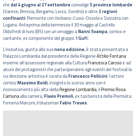
che
dal 4 giugno al 27 settembre
coinvolge
5 province lombarde
(Varese, Brescia, Bergamo, Lecco, Sondrio) e altre
2 regioni
confinanti
: Piemonte con Verbano-Cusio-Ossola e Svizzera con
Lugano. Anteprima della kermesse il 30 maggio al Castello
Oldofredi di Iseo (BS) con un omaggio a
Nanni Svampa
, comico e
cantante, ex componente del gruppo ‘
I Gufi
‘.
L’iniziativa, giunta alla sua
nona edizione
, è stata presentata a
Palazzo Lombardia dal presidente della Regione
Attilio Fontana
insieme all’assessore regionale alla Cultura
Francesca Caruso
e ad
alcuni dei protagonisti che parteciperanno agli eventi del festival la
cui direzione artistica è curata da
Francesco Pellicini
: l’attore
comico
Massimo Boldi
, insignito lo scorso anno con il
riconoscimento più alto della
Regione Lombardia
, il
Premio Rosa
Camuna
alla carriera,
Flavio Premoli
, ex tastierista della Premiata
Forneria Marconi, il bluesman
Fabio Treves
.