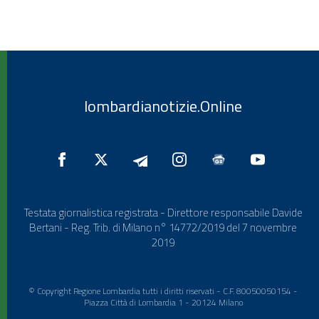
lombardianotizie.Online
Testata giornalistica registrata - Direttore responsabile Davide
Bertani - Reg. Trib. di Milano n° 14772/2019 del 7 novembre
2019
© Copyright Regione Lombardia tutti i diritti riservati - C.F. 80050050154 -
Piazza Città di Lombardia 1 - 20124 Milano