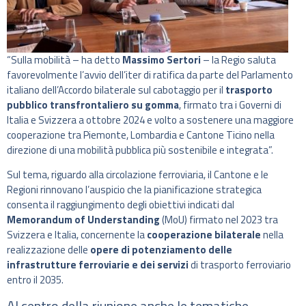
“Sulla mobilità – ha detto
Massimo Sertori
– la Regio saluta
favorevolmente l’avvio dell’iter di ratifica da parte del Parlamento
italiano dell’Accordo bilaterale sul cabotaggio per il
trasporto
pubblico transfrontaliero su gomma
, firmato tra i Governi di
Italia e Svizzera a ottobre 2024 e volto a sostenere una maggiore
cooperazione tra Piemonte, Lombardia e Cantone Ticino nella
direzione di una mobilità pubblica più sostenibile e integrata”.
Sul tema, riguardo alla circolazione ferroviaria, il Cantone e le
Regioni rinnovano l’auspicio che la pianificazione strategica
consenta il raggiungimento degli obiettivi indicati dal
Memorandum of Understanding
(MoU) firmato nel 2023 tra
Svizzera e Italia, concernente la
cooperazione bilaterale
nella
realizzazione delle
opere di potenziamento delle
infrastrutture ferroviarie e dei servizi
di trasporto ferroviario
entro il 2035.
Al centro della riunione anche le tematiche