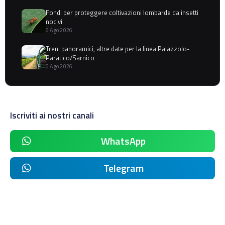
Fondi per proteggere coltivazioni lombarde da insetti
nocivi
6 Ago 2026
Treni panoramici, altre date per la linea Palazzolo-
Paratico/Sarnico
6 Ago 2026
Iscriviti ai nostri canali
WhatsApp
Telegram