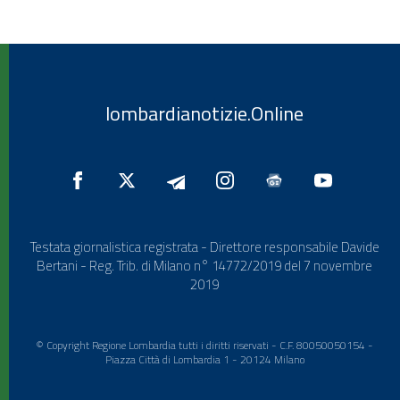
lombardianotizie.Online
Testata giornalistica registrata - Direttore responsabile Davide
Bertani - Reg. Trib. di Milano n° 14772/2019 del 7 novembre
2019
© Copyright Regione Lombardia tutti i diritti riservati - C.F. 80050050154 -
Piazza Città di Lombardia 1 - 20124 Milano