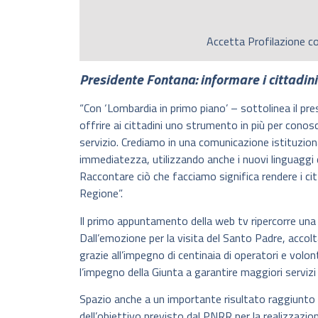
Accetta
Profilazione
co
Presidente Fontana: informare i cittadin
“Con ‘Lombardia in primo piano’ – sottolinea il p
offrire ai cittadini uno strumento in più per conosc
servizio. Crediamo in una comunicazione istituzion
immediatezza, utilizzando anche i nuovi linguaggi 
Raccontare ciò che facciamo significa rendere i citt
Regione”.
Il primo appuntamento della web tv ripercorre una
Dall’emozione per la visita del Santo Padre, accol
grazie all’impegno di centinaia di operatori e volon
l’impegno della Giunta a garantire maggiori servizi
Spazio anche a un importante risultato raggiunto s
dell’obiettivo previsto dal PNRR per la realizzazi