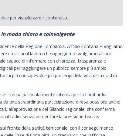
okie per visualizzare il contenuto.
i in modo chiaro e coinvolgente
residente della Regione Lombardia, Attilio Fontana – vogliamo
ere da vicino il lavoro che ogni giorno svolgiamo al loro
ale capace di informare con chiarezza, trasparenza e
digitali per raggiungere un pubblico sempre più ampio.
adini più consapevoli e più partecipi della vita della nostra
 settimana particolarmente intensa per la Lombardia.
ta da una straordinaria partecipazione e resa possibile anche
tari, all’approvazione del Bilancio regionale, che conferma
 ai cittadini senza aumentare la pressione fiscale.
ul fronte della sanità territoriale, con il conseguimento
one delle Case di Comunità, un traguardo che rafforza