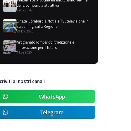
della Lombardia attrattiva
2 Apr 2026
È nata ‘Lombardia Notizie TV’, televisione in
streaming sulla Regione
29 Dic 2025
Artigianato lombardo, tradizione e
innovazione per il futuro
1 Lug 2025
criviti ai nostri canali
WhatsApp
Telegram