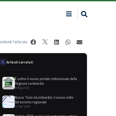
ndividi l'articolo:
Articoli correlati
È online il nuovo portale istituzionale della
Regione Lombardia
8 Mag 2026
Nasce ‘Solo inLombardia’, il nuovo volto
del turismo regionale
15 Apr 2026
Vinitaly 2026: cucina ed enoturismo vetrine