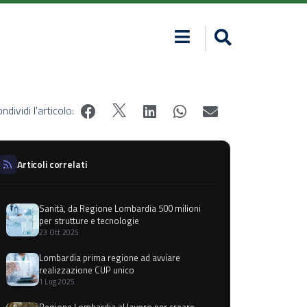
ndividi l'articolo:
Articoli correlati
Sanità, da Regione Lombardia 500 milioni
per strutture e tecnologie
23 Ott 2025
Lombardia prima regione ad avviare
realizzazione CUP unico
1 Lug 2025
Regione Lombardia al lavoro per creare