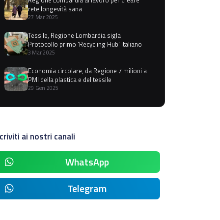
rete longevità sana
27 Mar 2025
Tessile, Regione Lombardia sigla
Protocollo primo 'Recycling Hub' italiano
3 Mar 2025
Economia circolare, da Regione 7 milioni a
PMI della plastica e del tessile
29 Gen 2025
criviti ai nostri canali
WhatsApp
Telegram