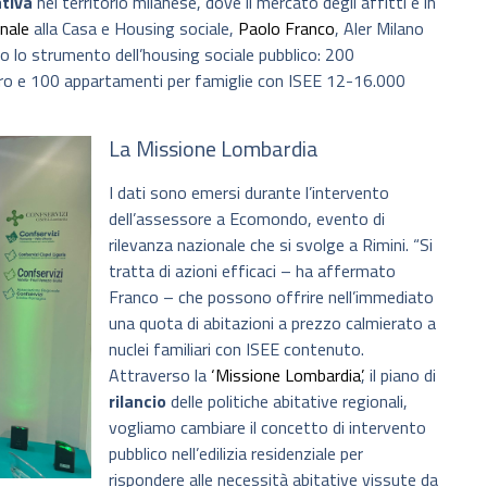
ativa
nel territorio milanese, dove il mercato degli affitti è in
nale
alla Casa e Housing sociale,
Paolo Franco
, Aler Milano
o lo strumento dell’housing sociale pubblico: 200
ro e 100 appartamenti per famiglie con ISEE 12-16.000
La Missione Lombardia
I dati sono emersi durante l’intervento
dell’assessore a Ecomondo, evento di
rilevanza nazionale che si svolge a Rimini. “Si
tratta di azioni efficaci – ha affermato
Franco – che possono offrire nell’immediato
una quota di abitazioni a prezzo calmierato a
nuclei familiari con ISEE contenuto.
Attraverso la
‘Missione Lombardia’
, il piano di
rilancio
delle politiche abitative regionali,
vogliamo cambiare il concetto di intervento
pubblico nell’edilizia residenziale per
rispondere alle necessità abitative vissute da