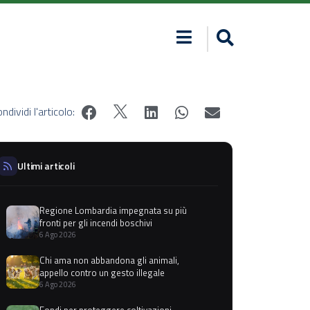
ndividi l'articolo:
Ultimi articoli
Regione Lombardia impegnata su più
fronti per gli incendi boschivi
6 Ago 2026
Chi ama non abbandona gli animali,
appello contro un gesto illegale
6 Ago 2026
Fondi per proteggere coltivazioni