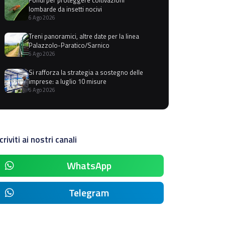
lombarde da insetti nocivi
6 Ago 2026
Treni panoramici, altre date per la linea
Palazzolo-Paratico/Sarnico
6 Ago 2026
Si rafforza la strategia a sostegno delle
imprese: a luglio 10 misure
6 Ago 2026
criviti ai nostri canali
WhatsApp
Telegram