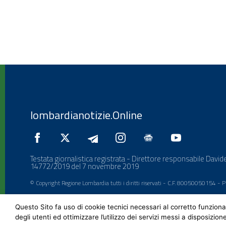
lombardianotizie.Online
Testata giornalistica registrata - Direttore responsabile Davide
14772/2019 del 7 novembre 2019
© Copyright Regione Lombardia tutti i diritti riservati - C.F. 80050050154 -
Questo Sito fa uso di cookie tecnici necessari al corretto funziona
degli utenti ed ottimizzare l’utilizzo dei servizi messi a disposizion