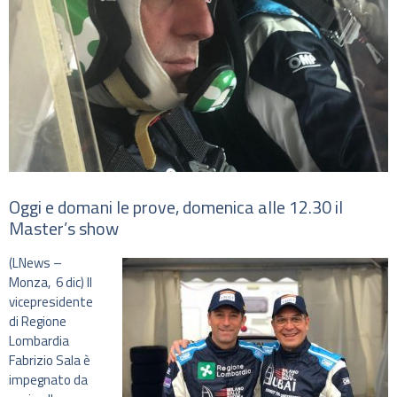
Oggi e domani le prove, domenica alle 12.30 il
Master’s show
(LNews –
Monza, 6 dic) Il
vicepresidente
di Regione
Lombardia
Fabrizio Sala è
impegnato da