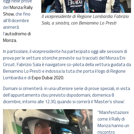
oggi nelle prove
del
Monza Rally
Show
, che fino
Il vicepresidente di Regione Lombardia Fabrizio
all’8 dicembre
Sala, a sinistra, con Beniamino Lo Presti
animerà
l’
autodromo di
Monza
.
In particolare, il vicepresidente ha partecipato oggi alle sessioni di
prova per le vetture storiche previste sui tracciati del Monza Eni
Circuit. Fabrizio Sala è navigatore co-pilota della vettura guidata da
Beniamino Lo Presti e indossa la tuta che porta il logo di Regione
Lombardia e di
Expo Dubai 2020
.
Domani si cimenterà in una ulteriore serie di prove speciali, in vista
dell’appuntamento clou previsto dopodomani, domenica 8
dicembre, intorno alle 12.30, quando si correrà il ‘Master’s show’.
“Manifestazioni
come il Rally di
Monza hanno un
riscontro