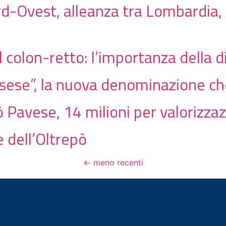
-Ovest, alleanza tra Lombardia, 
al colon-retto: l’importanza della 
ssese”, la nuova denominazione che
 Pavese, 14 milioni per valorizzazi
 dell’Oltrepò
←
meno recenti