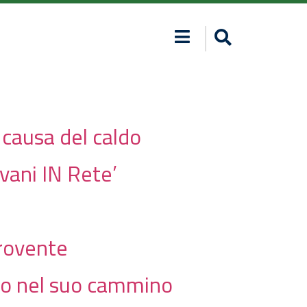
 causa del caldo
ovani IN Rete’
 rovente
no nel suo cammino