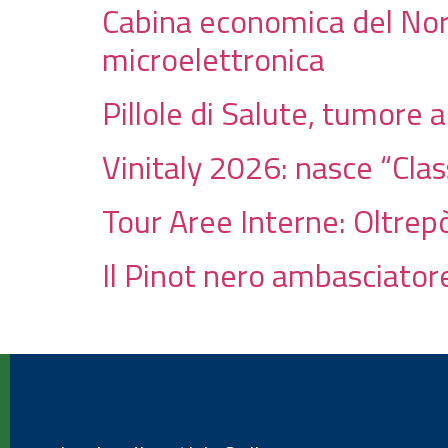
Cabina economica del Nord
microelettronica
Pillole di Salute, tumore 
Vinitaly 2026: nasce “Cla
Tour Aree Interne: Oltrepò
Il Pinot nero ambasciatore