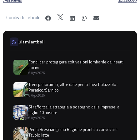
Precedente
Successivo
Condividi l'articolo:
Ultimi articoli
Fondi per proteggere coltivazioni lombarde da insetti
nocivi
6 Ago 2026
Treni panoramici, altre date per la linea Palazzolo-
Paratico/Sarnico
6 Ago 2026
Si rafforza la strategia a sostegno delle imprese: a
luglio 10 misure
6 Ago 2026
Per la Bresciangrana Regione pronta a convocare
Tavolo latte