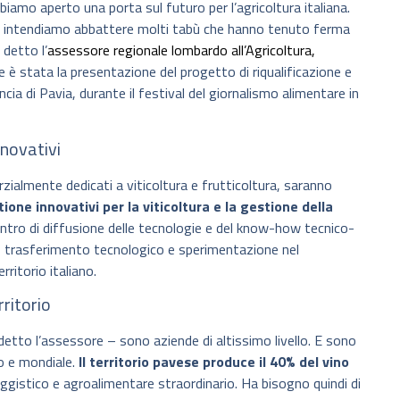
bbiamo aperto una porta sul futuro per l’agricoltura italiana.
e intendiamo abbattere molti tabù che hanno tenuto ferma
 detto l’
assessore regionale lombardo all’Agricoltura,
e è stata la presentazione del progetto di riqualificazione e
incia di Pavia, durante il festival del giornalismo alimentare in
nnovativi
arzialmente dedicati a viticoltura e frutticoltura, saranno
tione innovativi per la viticoltura e la gestione della
entro di diffusione delle tecnologie e del know-how tecnico-
ta, trasferimento tecnologico e sperimentazione nel
rritorio italiano.
rritorio
 detto l’assessore – sono aziende di altissimo livello. E sono
no e mondiale.
Il territorio pavese produce il 40% del vino
ggistico e agroalimentare straordinario. Ha bisogno quindi di