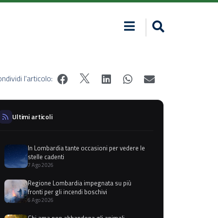
ndividi l'articolo:
Ultimi articoli
In Lombardia tante occasioni per vedere le
stelle cadenti
7 Ago 2026
Regione Lombardia impegnata su più
fronti per gli incendi boschivi
6 Ago 2026
Chi ama non abbandona gli animali,