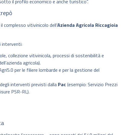
otto il profilo economico e anche turistico”.
ltrepò
l complesso vitivinicolo dell’
Azienda Agricola Riccagioia
 interventi:
, collezione vitivinicola, processi di sostenibilità e
ll’azienda agricola).
ri5.0 per le filiere lombarde e per la gestione del
 degli interventi previsti dalla
Pac
(esempio: Servizio Prezzi
Misure PSR-RL).
ca