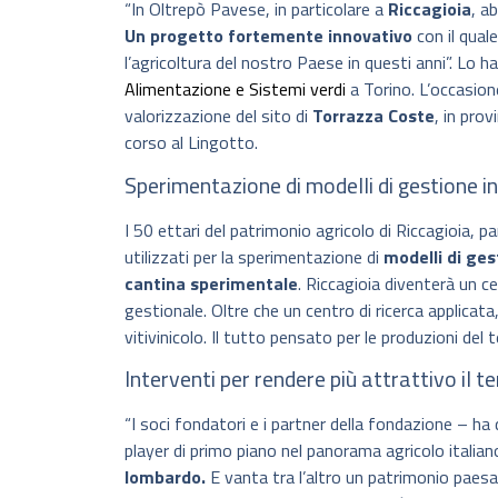
“In Oltrepò Pavese, in particolare a
Riccagioia
, a
Un progetto fortemente innovativo
con il qual
l’agricoltura del nostro Paese in questi anni”. Lo ha
Alimentazione e Sistemi verdi
a Torino. L’occasion
valorizzazione del sito di
Torrazza Coste
, in prov
corso al Lingotto.
Sperimentazione di modelli di gestione i
I 50 ettari del patrimonio agricolo di Riccagioia, p
utilizzati per la sperimentazione di
modelli di ges
cantina sperimentale
. Riccagioia diventerà un c
gestionale. Oltre che un centro di ricerca applica
vitivinicolo. Il tutto pensato per le produzioni del te
Interventi per rendere più attrattivo il te
“I soci fondatori e i partner della fondazione – ha
player di primo piano nel panorama agricolo italia
lombardo.
E vanta tra l’altro un patrimonio paesa