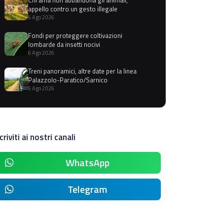
appello contro un gesto illegale
6 Ago 2026
Fondi per proteggere coltivazioni
lombarde da insetti nocivi
6 Ago 2026
Treni panoramici, altre date per la linea
Palazzolo-Paratico/Sarnico
6 Ago 2026
criviti ai nostri canali
WhatsApp
Telegram