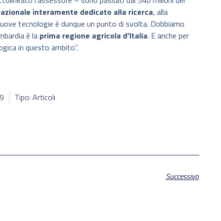
sottolineato l’assessore – sono passati dai 540 milioni del
azionale interamente dedicato alla ricerca
, alla
 nuove tecnologie è dunque un punto di svolta. Dobbiamo
mbardia è la
prima regione agricola d’Italia
. E anche per
logica in questo ambito”.
89
Tipo: Articoli
Successivo