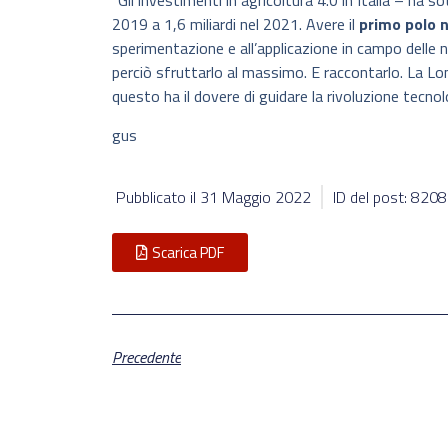
“Gli investimenti in agricoltura 4.0 in Italia – ha 
2019 a 1,6 miliardi nel 2021. Avere il
primo polo n
sperimentazione e all’applicazione in campo delle
perciò sfruttarlo al massimo. E raccontarlo. La Lo
questo ha il dovere di guidare la rivoluzione tecno
gus
Pubblicato il
31 Maggio 2022
ID del post: 820
Scarica PDF
Precedente