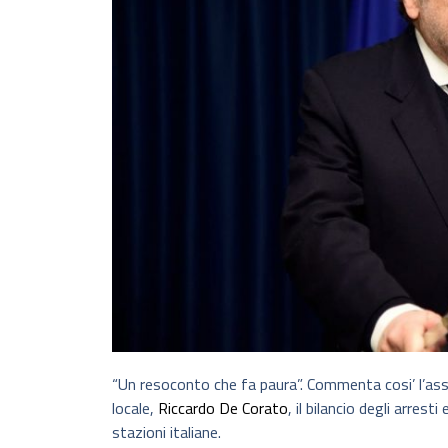
“Un resoconto che fa paura”. Commenta cosi’ l’ass
locale,
Riccardo De Corato
, il bilancio degli arres
stazioni italiane.