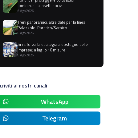
lombarde da insetti nocivi
6 Ago 2026
Treni panoramici, altre date per la linea
Palazzolo-Paratico/Sarnico
6 Ago 2026
Si rafforza la strategia a sostegno delle
imprese: a luglio 10 misure
6 Ago 2026
criviti ai nostri canali
WhatsApp
Telegram