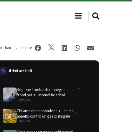
ndividi l'articolo:
Ultimi articoli
Regione Lombardia impegnata su più
fronti per gli incendi boschivi
6 Ago 2026
Chi ama non abbandona gli animali,
appello contro un gesto illegale
6 Ago 2026
Fondi per proteggere coltivazioni