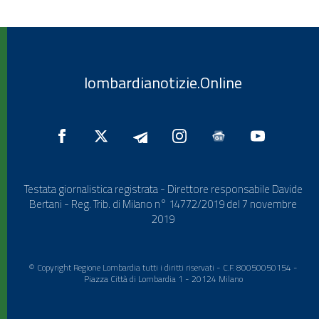
lombardianotizie.Online
Testata giornalistica registrata - Direttore responsabile Davide
Bertani - Reg. Trib. di Milano n° 14772/2019 del 7 novembre
2019
© Copyright Regione Lombardia tutti i diritti riservati - C.F. 80050050154 -
Piazza Città di Lombardia 1 - 20124 Milano