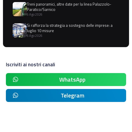
Treni panoramici, altre date per la linea Palazzolo-
Paratico/Sarnico
6 Ago 2026
Si rafforza la strategia a sostegno delle imprese: a
luglio 10 misure
6 Ago 2026
Iscriviti ai nostri canali
WhatsApp
Telegram