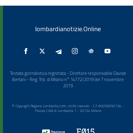
lombardianotizie.Online
Testata giornalistica registrata - Direttore responsabile Davide
Bertani - Reg. Trib. di Milano n° 14772/2019 del 7 novembre
2019
© Copyright Regione Lombardia tutti i diritti riservati - C.F. 80050050154 -
Piazza Città di Lombardia 1 - 20124 Milano