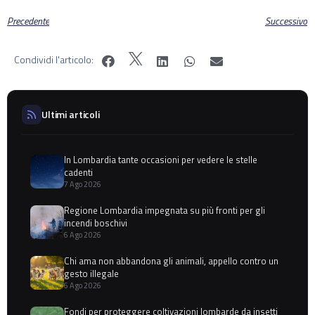
Precedente
Successivo
Condividi l'articolo:
Ultimi articoli
In Lombardia tante occasioni per vedere le stelle
cadenti
7 Ago 2026
Regione Lombardia impegnata su più fronti per gli
incendi boschivi
6 Ago 2026
Chi ama non abbandona gli animali, appello contro un
gesto illegale
6 Ago 2026
Fondi per proteggere coltivazioni lombarde da insetti