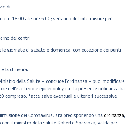
io di
e ore 18.00 alle ore 6.00; verranno definite misure per
rno dei centri
nelle giornate di sabato e domenica, con eccezione dei punti
 la chiusura.
Ministro della Salute – conclude l’ordinanza – puo’ modificare
agione dell’evoluzione epidemiologica. La presente ordinanza ha
0 compreso, fatte salve eventuali e ulteriori successive
la diffusione del Coronavirus, sta predisponendo una
ordinanza
,
o con il ministro della salute Roberto Speranza, valida per