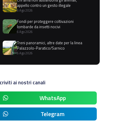
appello contro un gesto illegale
6 Ago 2026
Fondi per proteggere coltivazioni
lombarde da insetti nocivi
6 Ago 2026
Treni panoramici, altre date per la linea
Palazzolo-Paratico/Sarnico
6 Ago 2026
criviti ai nostri canali
WhatsApp
Telegram