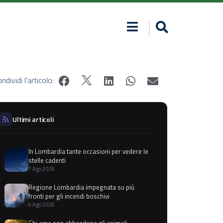
ndividi l'articolo:
Ultimi articoli
In Lombardia tante occasioni per vedere le
stelle cadenti
7 Ago 2026
Regione Lombardia impegnata su più
fronti per gli incendi boschivi
6 Ago 2026
Chi ama non abbandona gli animali,